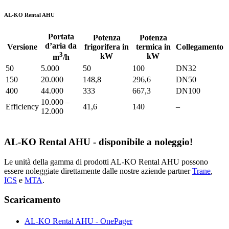
AL-KO Rental AHU
Portata
Potenza
Potenza
d’aria da
Versione
frigorifera in
termica in
Collegamento
3
kW
kW
m
/h
50
5.000
50
100
DN32
150
20.000
148,8
296,6
DN50
400
44.000
333
667,3
DN100
10.000 –
Efficiency
41,6
140
–
12.000
AL-KO Rental AHU - disponibile a noleggio!
Le unità della gamma di prodotti AL-KO Rental AHU possono
essere noleggiate direttamente dalle nostre aziende partner
Trane
,
ICS
e
MTA
.
Scaricamento
AL-KO Rental AHU - OnePager