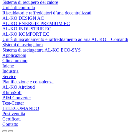
Sistema di recupero del calore
Unità di controllo
Riscaldatori e raffreddatori d’aria decentralizzati
AL-KO DESIGN AC
AL-KO ENERGIE PREMIUM EC
AL-KO INDUSTRIE EC
AL-KO KOMFORT EC
Unità di riscaldamento e raffreddamento ad aria AL‑KO – Comandi
Sistemi di asciugatura
Sistema di asciugatura AL-KO ECO-SYS
Applicazioni
Clima umano
Igiene
Industria
Service
Pianificazione e consulenza
AL-KO Aircloud
KlimaSoft
BIM Converter
Test-Center
TELECOMANDO
Post vendita
Certificati
Contatto