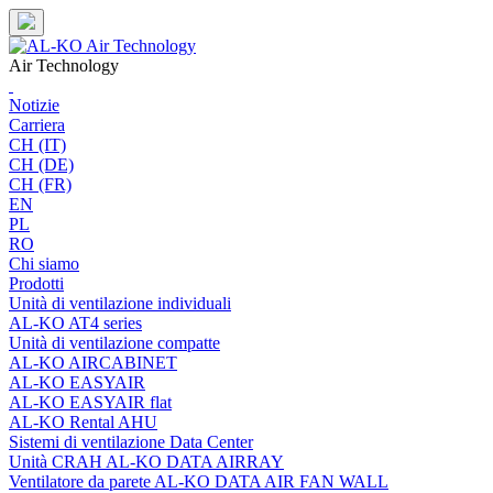
Skip
to
content
Air Technology
Notizie
Carriera
CH (IT)
CH (DE)
CH (FR)
EN
PL
RO
Chi siamo
Prodotti
Unità di ventilazione individuali
AL-KO AT4 series
Unità di ventilazione compatte
AL-KO AIRCABINET
AL-KO EASYAIR
AL-KO EASYAIR flat
AL-KO Rental AHU
Sistemi di ventilazione Data Center
Unità CRAH AL-KO DATA AIRRAY
Ventilatore da parete AL-KO DATA AIR FAN WALL