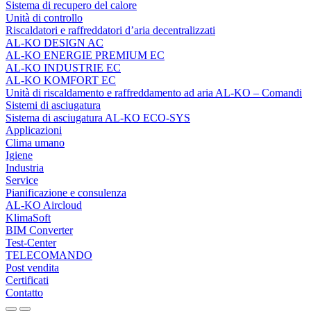
Sistema di recupero del calore
Unità di controllo
Riscaldatori e raffreddatori d’aria decentralizzati
AL-KO DESIGN AC
AL-KO ENERGIE PREMIUM EC
AL-KO INDUSTRIE EC
AL-KO KOMFORT EC
Unità di riscaldamento e raffreddamento ad aria AL‑KO – Comandi
Sistemi di asciugatura
Sistema di asciugatura AL-KO ECO-SYS
Applicazioni
Clima umano
Igiene
Industria
Service
Pianificazione e consulenza
AL-KO Aircloud
KlimaSoft
BIM Converter
Test-Center
TELECOMANDO
Post vendita
Certificati
Contatto