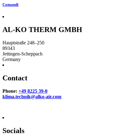
Comandi
AL-KO THERM GMBH
Hauptstraße 248–250
89343
Jettingen-Scheppach
Germany
Contact
Phone:
+49 8225 39-0
klima.technik@alko-air.com
Socials