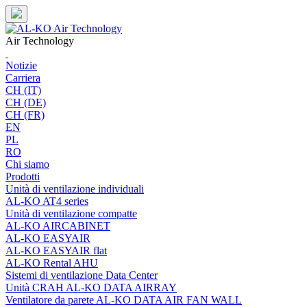
Skip
to
content
Air Technology
Notizie
Carriera
CH (IT)
CH (DE)
CH (FR)
EN
PL
RO
Chi siamo
Prodotti
Unità di ventilazione individuali
AL-KO AT4 series
Unità di ventilazione compatte
AL-KO AIRCABINET
AL-KO EASYAIR
AL-KO EASYAIR flat
AL-KO Rental AHU
Sistemi di ventilazione Data Center
Unità CRAH AL-KO DATA AIRRAY
Ventilatore da parete AL-KO DATA AIR FAN WALL